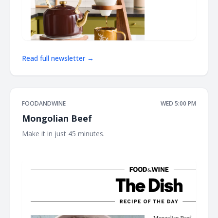
Read full newsletter →
FOODANDWINE
WED 5:00 PM
Mongolian Beef
Make it in just 45 minutes. ‌ ‌ ‌ ‌ ‌ ‌ ‌ ‌ ‌ ‌ ‌ ‌ ‌ ‌ ‌ ‌ ‌ ‌ ‌ ‌ ‌ ‌ ‌ ‌ ‌ ‌ ‌ ‌ ‌ ‌ ‌ ‌ ‌ ‌ ‌ ‌ ‌ ‌ ‌ ‌ ‌ ‌ ‌ ‌ ‌ ‌ ‌
‌ ‌ ‌ ‌ ‌ ‌ ‌ ‌ ‌ ‌ ‌ ‌ ‌ ‌ ‌ ‌ ‌ ‌ ‌ ‌ ‌ ‌ ‌ ‌ ‌ ‌ ‌ ‌ ‌ ‌ ‌ ‌ ‌ ‌ ‌ ‌ ‌ ‌ ‌ ‌