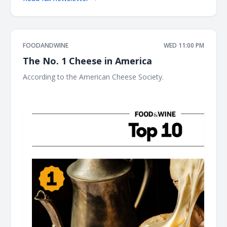
FOODANDWINE
WED 11:00 PM
The No. 1 Cheese in America
According to the American Cheese Society. ‌ ‌ ‌ ‌ ‌ ‌ ‌ ‌ ‌ ‌ ‌ ‌ ‌ ‌ ‌ ‌ ‌ ‌ ‌ ‌
‌ ‌ ‌ ‌ ‌ ‌ ‌ ‌ ‌ ‌ ‌ ‌ ‌ ‌ ‌ ‌ ‌ ‌ ‌ ‌ ‌ ‌ ‌ ‌ ‌ ‌ ‌ ‌ ‌ ‌ ‌ ‌ ‌ ‌ ‌ ‌ ‌ ‌ ‌ ‌ ‌ ‌ ‌ ‌ ‌ ‌ ‌ ‌ ‌ ‌ ‌ ‌ ‌ ‌ ‌ ‌ ‌ ‌ ‌ ‌