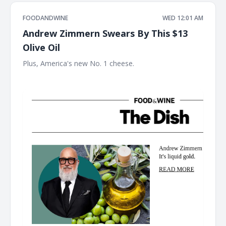
FOODANDWINE
WED 12:01 AM
Andrew Zimmern Swears By This $13
Olive Oil
Plus, America's new No. 1 cheese. ‌ ‌ ‌ ‌ ‌ ‌ ‌ ‌ ‌ ‌ ‌ ‌ ‌ ‌ ‌ ‌ ‌ ‌ ‌ ‌ ‌ ‌ ‌ ‌ ‌ ‌ ‌ ‌ ‌ ‌ ‌ ‌ ‌ ‌
‌ ‌ ‌ ‌ ‌ ‌ ‌ ‌ ‌ ‌ ‌ ‌ ‌ ‌ ‌ ‌ ‌ ‌ ‌ ‌ ‌ ‌ ‌ ‌ ‌ ‌ ‌ ‌ ‌ ‌ ‌ ‌ ‌ ‌ ‌ ‌ ‌ ‌ ‌ ‌ ‌ ‌ ‌ ‌ ‌ ‌ ‌ ‌