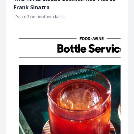
Frank Sinatra
It's a riff on another classic. ‌ ‌ ‌ ‌ ‌ ‌ ‌ ‌ ‌ ‌ ‌ ‌ ‌ ‌ ‌ ‌ ‌ ‌ ‌ ‌ ‌ ‌ ‌ ‌ ‌ ‌ ‌ ‌ ‌ ‌ ‌ ‌ ‌ ‌ ‌ ‌ ‌ ‌ ‌ ‌ ‌ ‌ ‌ ‌ ‌
‌ ‌ ‌ ‌ ‌ ‌ ‌ ‌ ‌ ‌ ‌ ‌ ‌ ‌ ‌ ‌ ‌ ‌ ‌ ‌ ‌ ‌ ‌ ‌ ‌ ‌ ‌ ‌ ‌ ‌ ‌ ‌ ‌ ‌ ‌ ‌ ‌ ‌