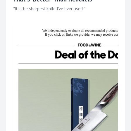
"It's the sharpest knife I've ever used." ‌ ‌ ‌ ‌ ‌ ‌ ‌ ‌ ‌ ‌ ‌ ‌ ‌ ‌ ‌ ‌ ‌ ‌ ‌ ‌ ‌ ‌ ‌ ‌ ‌ ‌ ‌
‌ ‌ ‌ ‌ ‌ ‌ ‌ ‌ ‌ ‌ ‌ ‌ ‌ ‌ ‌ ‌ ‌ ‌ ‌ ‌ ‌ ‌ ‌ ‌ ‌ ‌ ‌ ‌ ‌ ‌ ‌ ‌ ‌ ‌ ‌ ‌ ‌ ‌ ‌ ‌ ‌ ‌ ‌ ‌