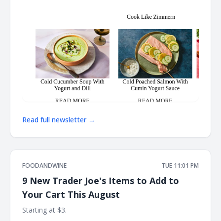
Read full newsletter →
FOODANDWINE
TUE 11:01 PM
9 New Trader Joe's Items to Add to
Your Cart This August
Starting at $3. ‌ ‌ ‌ ‌ ‌ ‌ ‌ ‌ ‌ ‌ ‌ ‌ ‌ ‌ ‌ ‌ ‌ ‌ ‌ ‌ ‌ ‌ ‌ ‌ ‌ ‌ ‌ ‌ ‌ ‌ ‌ ‌ ‌ ‌ ‌ ‌ ‌ ‌ ‌ ‌ ‌ ‌ ‌ ‌ ‌ ‌ ‌ ‌ ‌ ‌ ‌ ‌ ‌ ‌ ‌ ‌ ‌ ‌ ‌ ‌ ‌ ‌ ‌ ‌ ‌ ‌ ‌
‌ ‌ ‌ ‌ ‌ ‌ ‌ ‌ ‌ ‌ ‌ ‌ ‌ ‌ ‌ ‌ ‌ ‌ ‌ ‌ ‌ ‌ ‌ ‌ ‌ ‌