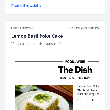
Read full newsletter →
FOODANDWINE
5:00 PM (YESTERDAY)
Lemon Basil Poke Cake
"This cake tastes like sunshine." ‌ ‌ ‌ ‌ ‌ ‌ ‌ ‌ ‌ ‌ ‌ ‌ ‌ ‌ ‌ ‌ ‌ ‌ ‌ ‌ ‌ ‌ ‌ ‌ ‌ ‌ ‌ ‌ ‌ ‌ ‌ ‌ ‌ ‌ ‌ ‌ ‌ ‌
‌ ‌ ‌ ‌ ‌ ‌ ‌ ‌ ‌ ‌ ‌ ‌ ‌ ‌ ‌ ‌ ‌ ‌ ‌ ‌ ‌ ‌ ‌ ‌ ‌ ‌ ‌ ‌ ‌ ‌ ‌ ‌ ‌ ‌ ‌ ‌ ‌ ‌ ‌ ‌ ‌