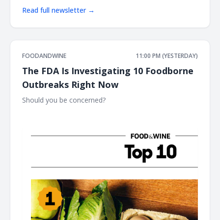
Read full newsletter →
FOODANDWINE
11:00 PM (YESTERDAY)
The FDA Is Investigating 10 Foodborne
Outbreaks Right Now
Should you be concerned? ‌ ‌ ‌ ‌ ‌ ‌ ‌ ‌ ‌ ‌ ‌ ‌ ‌ ‌ ‌ ‌ ‌ ‌ ‌ ‌ ‌ ‌ ‌ ‌ ‌ ‌ ‌ ‌ ‌ ‌ ‌ ‌ ‌ ‌ ‌ ‌ ‌ ‌ ‌ ‌ ‌ ‌ ‌ ‌ ‌ ‌ ‌
‌ ‌ ‌ ‌ ‌ ‌ ‌ ‌ ‌ ‌ ‌ ‌ ‌ ‌ ‌ ‌ ‌ ‌ ‌ ‌ ‌ ‌ ‌ ‌ ‌ ‌ ‌ ‌ ‌ ‌ ‌ ‌ ‌ ‌ ‌ ‌ ‌ ‌ ‌ ‌ ‌