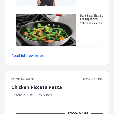
Read full newsletter →
FOODANDWINE
MON 5:00 PM
Chicken Piccata Pasta
Ready in just 30 minutes. ‌ ‌ ‌ ‌ ‌ ‌ ‌ ‌ ‌ ‌ ‌ ‌ ‌ ‌ ‌ ‌ ‌ ‌ ‌ ‌ ‌ ‌ ‌ ‌ ‌ ‌ ‌ ‌ ‌ ‌ ‌ ‌ ‌ ‌ ‌ ‌ ‌ ‌ ‌ ‌ ‌ ‌ ‌ ‌ ‌ ‌ ‌ ‌ ‌
‌ ‌ ‌ ‌ ‌ ‌ ‌ ‌ ‌ ‌ ‌ ‌ ‌ ‌ ‌ ‌ ‌ ‌ ‌ ‌ ‌ ‌ ‌ ‌ ‌ ‌ ‌ ‌ ‌ ‌ ‌ ‌ ‌ ‌ ‌ ‌ ‌ ‌ ‌