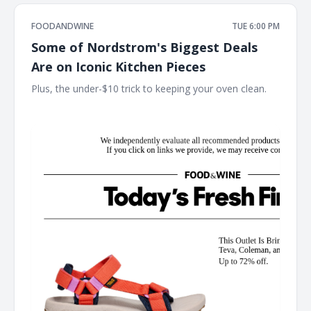
FOODANDWINE
TUE 6:00 PM
Some of Nordstrom's Biggest Deals
Are on Iconic Kitchen Pieces
Plus, the under-$10 trick to keeping your oven clean. ‌ ‌ ‌ ‌
‌ ‌ ‌ ‌ ‌ ‌ ‌ ‌ ‌ ‌ ‌ ‌ ‌ ‌ ‌ ‌ ‌ ‌ ‌ ‌ ‌ ‌ ‌ ‌ ‌ ‌ ‌ ‌ ‌ ‌ ‌ ‌ ‌ ‌ ‌ ‌ ‌ ‌ ‌ ‌ ‌ ‌ ‌ ‌ ‌ ‌ ‌ ‌ ‌ ‌ ‌ ‌ ‌ ‌ ‌ ‌ ‌ ‌ ‌ ‌ ‌ ‌ ‌ ‌ ‌ ‌ ‌ ‌ ‌ ‌