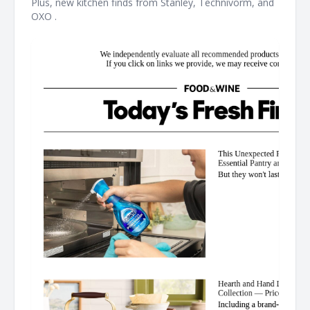
Plus, new kitchen finds from Stanley, Technivorm, and
OXO . ‌ ‌ ‌ ‌ ‌ ‌ ‌ ‌ ‌ ‌ ‌ ‌ ‌ ‌ ‌ ‌ ‌ ‌ ‌ ‌ ‌ ‌ ‌ ‌ ‌ ‌ ‌ ‌ ‌ ‌ ‌ ‌ ‌ ‌ ‌ ‌ ‌ ‌ ‌ ‌ ‌ ‌ ‌ ‌ ‌ ‌ ‌ ‌ ‌ ‌ ‌ ‌ ‌ ‌ ‌ ‌ ‌ ‌ ‌ ‌ ‌ ‌ ‌ ‌ ‌ ‌ ‌ ‌ ‌ ‌ ‌