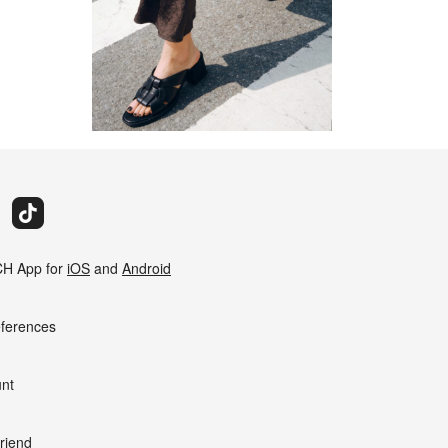
H App for
iOS
and
Android
eferences
nt
riend