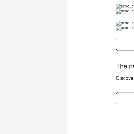
The n
Discover