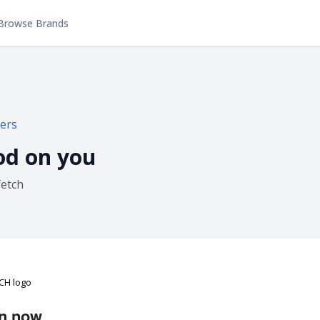
Browse Brands
ers
od on you
fetch
n now