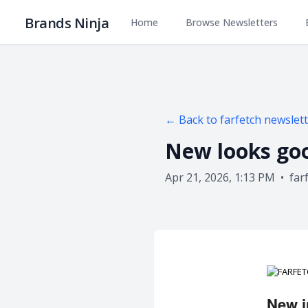
Brands Ninja
Home
Browse Newsletters
← Back to
farfetch
newslett
New looks go
Apr 21, 2026, 1:13 PM
•
far
New i