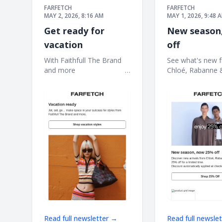
FARFETCH
FARFETCH
MAY 2, 2026, 8:16 AM
MAY 1, 2026, 9:48 
Get ready for
New season
vacation
off
With Faithfull The Brand
See what's new 
and more ‌ ‌ ‌ ‌ ‌ ‌ ‌ ‌ ‌ ‌ ‌ ‌ ‌ ‌ ‌ ‌ ‌ ‌ ‌ ‌ ‌ ‌ ‌ ‌ ‌ ‌ ‌
Chloé,‌ Rabanne & m
‌ ‌ ‌ ‌ ‌ ‌ ‌ ‌ ‌ ‌ ‌ ‌ ‌ ‌ ‌ ‌ ‌ ‌ ‌ ‌ ‌ ‌ ‌ ‌ ‌ ‌ ‌ ‌ ‌ ‌ ‌ ‌ ‌ ‌ ‌ ‌ ‌ ‌ ‌ ‌ ‌ ‌ ‌ ‌
‌ ‌ ‌ ‌ ‌ ‌ ‌ ‌ ‌ ‌ ‌ ‌ ‌ ‌ ‌ ‌ ‌ ‌ ‌ ‌ ‌ ‌ ‌ ‌ ‌ ‌ ‌ ‌ 
‌ ‌ ‌ ‌ ‌ ‌ ‌ ‌ ‌ ‌ ‌ ‌ ‌
‌ ‌ ‌ ‌ ‌ ‌ ‌ ‌ ‌ ‌ ‌ ‌ ‌ ‌ ‌ ‌ ‌ ‌ ‌ ‌ ‌ ‌ ‌ ‌ ‌ ‌ ‌
Read full newsletter →
Read full newsle