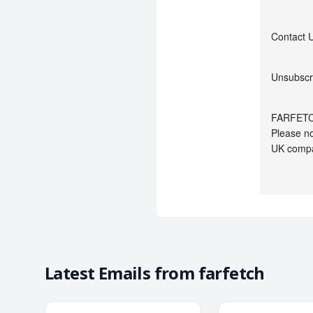
Contact 
Unsubscr
FARFETCH
Please no
UK comp
Latest Emails from
farfetch