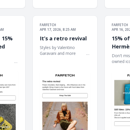
FARFETCH
FARFETCH
 AM
APR 17, 2026, 8:25 AM
APR 16, 20
: 15%
It’s a retro revival
15% of
ed
Hermè
Styles by Valentino
Garavani and more ‌ ‌ ‌ ‌ ‌ ‌ ‌ ‌ ‌ ‌ ‌ ‌
 ‌ ‌ ‌ ‌ ‌ ‌ ‌ ‌ ‌
Don't mis
‌ ‌ ‌ ‌ ‌ ‌ ‌ ‌ ‌ ‌ ‌ ‌ ‌ ‌ ‌ ‌ ‌ ‌ ‌ ‌ ‌ ‌ ‌ ‌ ‌ ‌ ‌ ‌ ‌ ‌ ‌ ‌ ‌ ‌ ‌ ‌ ‌ ‌ ‌ ‌ ‌ ‌ ‌ ‌
‌ ‌ ‌ ‌ ‌ ‌ ‌ ‌ ‌ ‌ ‌ ‌ ‌ ‌ ‌ ‌
owned icons ‌ ‌ ‌ ‌ 
‌ ‌ ‌ ‌ ‌ ‌ ‌ ‌ ‌ ‌ ‌ ‌ ‌ ‌ ‌ ‌ ‌ ‌ ‌ ‌ ‌ ‌ ‌ ‌ ‌ ‌
‌ ‌ ‌ ‌ ‌ ‌ ‌ ‌ ‌ ‌ ‌ ‌ ‌ ‌ ‌ ‌
‌ ‌ ‌ ‌ ‌ ‌ ‌ ‌ ‌ ‌ ‌ ‌ ‌ ‌ ‌