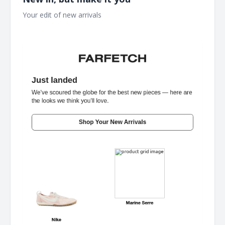
Your edit of new arrivals ‌ ‌ ‌ ‌ ‌ ‌ ‌ ‌ ‌ ‌ ‌ ‌ ‌ ‌ ‌ ‌ ‌ ‌ ‌ ‌ ‌ ‌ ‌ ‌ ‌ ‌ ‌ ‌ ‌ ‌ ‌ ‌ ‌ ‌ ‌ ‌ ‌ ‌ ‌ ‌ ‌ ‌ ‌ ‌ ‌ ‌ ‌ ‌ ‌ ‌
‌ ‌ ‌ ‌ ‌ ‌ ‌ ‌ ‌ ‌ ‌ ‌ ‌ ‌ ‌ ‌ ‌ ‌ ‌ ‌ ‌ ‌ ‌ ‌ ‌ ‌ ‌ ‌ ‌ ‌ ‌ ‌ ‌ ‌ ‌ ‌ ‌ ‌