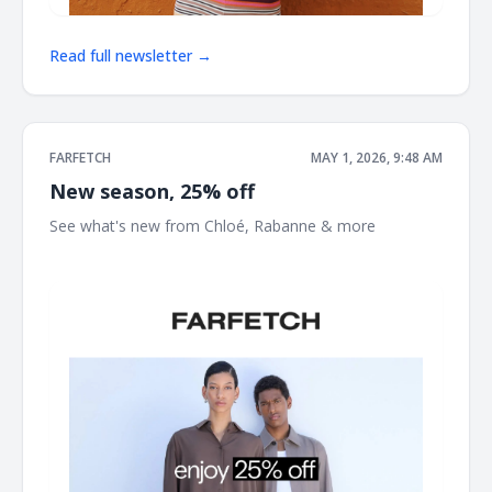
Read full newsletter →
FARFETCH
MAY 1, 2026, 9:48 AM
New season, 25% off
See what's new from Chloé,‌ Rabanne & more ‌ ‌ ‌ ‌ ‌ ‌ ‌ ‌ ‌ ‌ ‌ ‌ ‌ ‌ ‌
‌ ‌ ‌ ‌ ‌ ‌ ‌ ‌ ‌ ‌ ‌ ‌ ‌ ‌ ‌ ‌ ‌ ‌ ‌ ‌ ‌ ‌ ‌ ‌ ‌ ‌ ‌ ‌ ‌ ‌ ‌ ‌ ‌ ‌ ‌ ‌ ‌ ‌ ‌ ‌ ‌ ‌ ‌ ‌ ‌ ‌ ‌ ‌ ‌ ‌ ‌ ‌ ‌ ‌ ‌ ‌ ‌ ‌ ‌ ‌