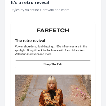
It’s a retro revival
Styles by Valentino Garavani and more ‌ ‌ ‌ ‌ ‌ ‌ ‌ ‌ ‌ ‌ ‌ ‌ ‌ ‌ ‌ ‌ ‌ ‌ ‌ ‌ ‌ ‌ ‌ ‌ ‌ ‌ ‌
‌ ‌ ‌ ‌ ‌ ‌ ‌ ‌ ‌ ‌ ‌ ‌ ‌ ‌ ‌ ‌ ‌ ‌ ‌ ‌ ‌ ‌ ‌ ‌ ‌ ‌ ‌ ‌ ‌ ‌ ‌ ‌ ‌ ‌ ‌ ‌ ‌ ‌ ‌ ‌ ‌ ‌ ‌ ‌ ‌ ‌ ‌ ‌ ‌ ‌ ‌ ‌ ‌ ‌ ‌