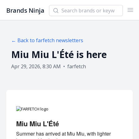
Search newsletters and brands
Brands Ninja
Ope
← Back to
farfetch
newsletters
Miu Miu L'Été is here
Apr 29, 2026, 8:30 AM
•
farfetch
Miu Miu L'Été
Summer has arrived at Miu Miu, with lighter