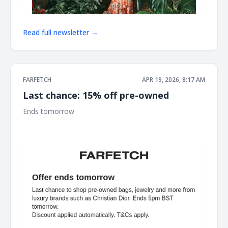
Read full newsletter →
FARFETCH
APR 19, 2026, 8:17 AM
Last chance: 15% off pre-owned
Ends tomorrow ‌ ‌ ‌ ‌ ‌ ‌ ‌ ‌ ‌ ‌ ‌ ‌ ‌ ‌ ‌ ‌ ‌ ‌ ‌ ‌ ‌ ‌ ‌ ‌ ‌ ‌ ‌ ‌ ‌ ‌ ‌ ‌ ‌ ‌ ‌ ‌ ‌ ‌ ‌ ‌ ‌ ‌ ‌ ‌ ‌ ‌ ‌ ‌ ‌ ‌ ‌ ‌ ‌ ‌ ‌ ‌ ‌ ‌ ‌ ‌ ‌ ‌ ‌ ‌
‌ ‌ ‌ ‌ ‌ ‌ ‌ ‌ ‌ ‌ ‌ ‌ ‌ ‌ ‌ ‌ ‌ ‌ ‌ ‌ ‌ ‌ ‌ ‌ ‌ ‌