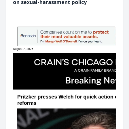
on sexual-harassment policy
͏ ‌ ͏ ‌ ͏ ‌ ͏ ‌ ͏ ‌ ͏ ‌ ͏ ‌ ͏ ‌ ͏ ‌ ͏ ‌ ͏ ‌ ͏ ‌ ͏ ‌ ͏ ‌ ͏ ‌ ͏ ‌ ͏ ‌ ͏ ‌ ͏ ‌ ͏ ‌ ͏ ‌ ͏ ‌ ͏ ‌ ͏ ‌ ͏ ‌ ͏ ‌ ͏ ‌ ͏ ‌ ͏ ‌ ͏ ‌ ͏ ‌ ͏ ‌ ͏ ‌ ͏ ‌ ͏ ‌ ͏ ‌ ͏ ‌ ͏ ‌ ͏ ‌ ͏ ‌ ͏ ‌ ͏ ‌ ͏ ‌ ͏ ‌ ͏ ‌
͏ ‌ ͏ ‌ ͏ ‌ ͏ ‌ ͏ ‌ ͏