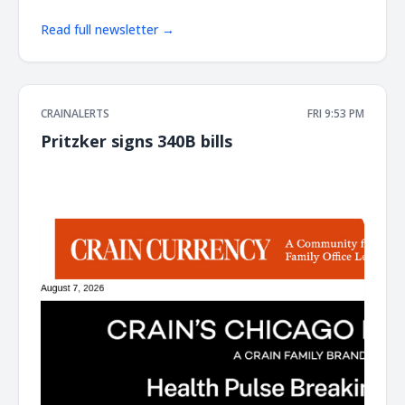
Read full newsletter →
CRAINALERTS
FRI 9:53 PM
Pritzker signs 340B bills
͏ ‌ ͏ ‌ ͏ ‌ ͏ ‌ ͏ ‌ ͏ ‌ ͏ ‌ ͏ ‌ ͏ ‌ ͏ ‌ ͏ ‌ ͏ ‌ ͏ ‌ ͏ ‌ ͏ ‌ ͏ ‌ ͏ ‌ ͏ ‌ ͏ ‌ ͏ ‌ ͏ ‌ ͏ ‌ ͏ ‌ ͏ ‌ ͏ ‌ ͏ ‌ ͏ ‌ ͏ ‌ ͏ ‌ ͏ ‌ ͏ ‌ ͏ ‌ ͏ ‌ ͏ ‌ ͏ ‌ ͏ ‌ ͏ ‌ ͏ ‌ ͏ ‌ ͏ ‌ ͏ ‌ ͏ ‌ ͏ ‌ ͏ ‌ ͏ ‌
͏ ‌ ͏ ‌ ͏ ‌ ͏ ‌ ͏ ‌ ͏