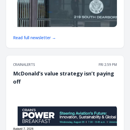
Read full newsletter →
CRAINALERTS
FRI 2:59 PM
McDonald’s value strategy isn’t paying
off
͏ ‌ ͏ ‌ ͏ ‌ ͏ ‌ ͏ ‌ ͏ ‌ ͏ ‌ ͏ ‌ ͏ ‌ ͏ ‌ ͏ ‌ ͏ ‌ ͏ ‌ ͏ ‌ ͏ ‌ ͏ ‌ ͏ ‌ ͏ ‌ ͏ ‌ ͏ ‌ ͏ ‌ ͏ ‌ ͏ ‌ ͏ ‌ ͏ ‌ ͏ ‌ ͏ ‌ ͏ ‌ ͏ ‌ ͏ ‌ ͏ ‌ ͏ ‌ ͏ ‌ ͏ ‌ ͏ ‌ ͏ ‌ ͏ ‌ ͏ ‌ ͏ ‌ ͏ ‌ ͏ ‌ ͏ ‌ ͏ ‌ ͏ ‌ ͏ ‌
͏ ‌ ͏ ‌ ͏ ‌ ͏ ‌ ͏ ‌ ͏