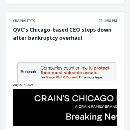
CRAINALERTS
FRI 4:58 PM
QVC's Chicago-based CEO steps down
after bankruptcy overhaul
͏ ‌ ͏ ‌ ͏ ‌ ͏ ‌ ͏ ‌ ͏ ‌ ͏ ‌ ͏ ‌ ͏ ‌ ͏ ‌ ͏ ‌ ͏ ‌ ͏ ‌ ͏ ‌ ͏ ‌ ͏ ‌ ͏ ‌ ͏ ‌ ͏ ‌ ͏ ‌ ͏ ‌ ͏ ‌ ͏ ‌ ͏ ‌ ͏ ‌ ͏ ‌ ͏ ‌ ͏ ‌ ͏ ‌ ͏ ‌ ͏ ‌ ͏ ‌ ͏ ‌ ͏ ‌ ͏ ‌ ͏ ‌ ͏ ‌ ͏ ‌ ͏ ‌ ͏ ‌ ͏ ‌ ͏ ‌ ͏ ‌ ͏ ‌ ͏ ‌
͏ ‌ ͏ ‌ ͏ ‌ ͏ ‌ ͏ ‌ ͏