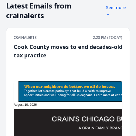
Latest Emails from
See more
crainalerts
→
CRAINALERTS
2:28 PM (TODAY)
Cook County moves to end decades-old
tax practice
͏ ‌ ͏ ‌ ͏ ‌ ͏ ‌ ͏ ‌ ͏ ‌ ͏ ‌ ͏ ‌ ͏ ‌ ͏ ‌ ͏ ‌ ͏ ‌ ͏ ‌ ͏ ‌ ͏ ‌ ͏ ‌ ͏ ‌ ͏ ‌ ͏ ‌ ͏ ‌ ͏ ‌ ͏ ‌ ͏ ‌ ͏ ‌ ͏ ‌ ͏ ‌ ͏ ‌ ͏ ‌ ͏ ‌ ͏ ‌ ͏ ‌ ͏ ‌ ͏ ‌ ͏ ‌ ͏ ‌ ͏ ‌ ͏ ‌ ͏ ‌ ͏ ‌ ͏ ‌ ͏ ‌ ͏ ‌ ͏ ‌ ͏ ‌ ͏ ‌
͏ ‌ ͏ ‌ ͏ ‌ ͏ ‌ ͏ ‌ ͏