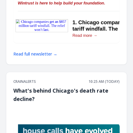
Read full newsletter →
CRAINALERTS
10:25 AM (TODAY)
What's behind Chicago's death rate
decline?
͏ ‌ ͏ ‌ ͏ ‌ ͏ ‌ ͏ ‌ ͏ ‌ ͏ ‌ ͏ ‌ ͏ ‌ ͏ ‌ ͏ ‌ ͏ ‌ ͏ ‌ ͏ ‌ ͏ ‌ ͏ ‌ ͏ ‌ ͏ ‌ ͏ ‌ ͏ ‌ ͏ ‌ ͏ ‌ ͏ ‌ ͏ ‌ ͏ ‌ ͏ ‌ ͏ ‌ ͏ ‌ ͏ ‌ ͏ ‌ ͏ ‌ ͏ ‌ ͏ ‌ ͏ ‌ ͏ ‌ ͏ ‌ ͏ ‌ ͏ ‌ ͏ ‌ ͏ ‌ ͏ ‌ ͏ ‌ ͏ ‌ ͏ ‌ ͏ ‌
͏ ‌ ͏ ‌ ͏ ‌ ͏ ‌ ͏ ‌ ͏