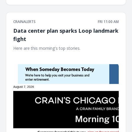
CRAINALERTS
FRI 11:00 AM
Data center plan sparks Loop landmark
fight
Here are this morning's top stories. ͏ ‌ ͏ ‌ ͏ ‌ ͏ ‌ ͏ ‌ ͏ ‌ ͏ ‌ ͏ ‌ ͏ ‌ ͏ ‌ ͏ ‌ ͏ ‌ ͏ ‌ ͏ ‌ ͏ ‌ ͏ ‌
͏ ‌ ͏ ‌ ͏ ‌ ͏ ‌ ͏ ‌ ͏ ‌ ͏ ‌ ͏ ‌ ͏ ‌ ͏ ‌ ͏ ‌ ͏ ‌ ͏ ‌ ͏ ‌ ͏ ‌ ͏ ‌ ͏ ‌ ͏ ‌ ͏ ‌ ͏ ‌ ͏ ‌ ͏ ‌ ͏ ‌ ͏ ‌