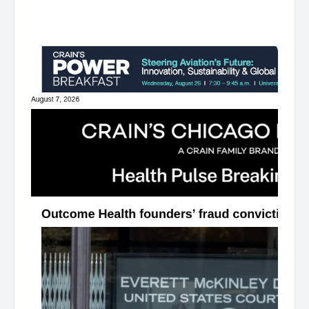
͏ ‌ ͏ ‌ ͏ ‌ ͏ ‌ ͏ ‌ ͏ ‌ ͏ ‌ ͏ ‌ ͏ ‌ ͏ ‌ ͏ ‌ ͏ ‌ ͏ ‌ ͏ ‌ ͏ ‌ ͏ ‌ ͏ ‌ ͏ ‌ ͏ ‌ ͏ ‌ ͏ ‌ ͏ ‌ ͏ ‌ ͏ ‌ ͏ ‌ ͏ ‌ ͏ ‌ ͏ ‌ ͏ ‌ ͏ ‌ ͏ ‌ ͏ ‌ ͏ ‌ ͏ ‌ ͏ ‌ ͏ ‌ ͏ ‌ ͏ ‌ ͏ ‌ ͏ ‌ ͏ ‌ ͏ ‌ ͏ ‌ ͏ ‌ ͏ ‌
͏ ‌ ͏ ‌ ͏ ‌ ͏ ‌ ͏ ‌ ͏