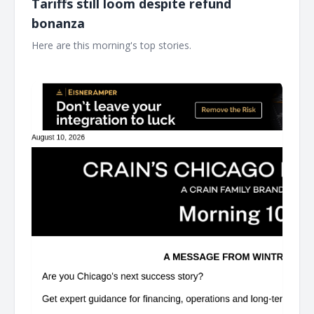
Tariffs still loom despite refund
bonanza
Here are this morning's top stories. ͏ ‌ ͏ ‌ ͏ ‌ ͏ ‌ ͏ ‌ ͏ ‌ ͏ ‌ ͏ ‌ ͏ ‌ ͏ ‌ ͏ ‌ ͏ ‌ ͏ ‌ ͏ ‌ ͏ ‌ ͏ ‌
͏ ‌ ͏ ‌ ͏ ‌ ͏ ‌ ͏ ‌ ͏ ‌ ͏ ‌ ͏ ‌ ͏ ‌ ͏ ‌ ͏ ‌ ͏ ‌ ͏ ‌ ͏ ‌ ͏ ‌ ͏ ‌ ͏ ‌ ͏ ‌ ͏ ‌ ͏ ‌ ͏ ‌ ͏ ‌ ͏ ‌ ͏ ‌