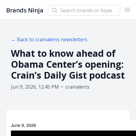
Search newsletters and brands
Brands Ninja
Ope
← Back to
crainalerts
newsletters
What to know ahead of
Obama Center’s opening:
Crain’s Daily Gist podcast
Jun 9, 2026, 12:45 PM
•
crainalerts
June 9, 2026