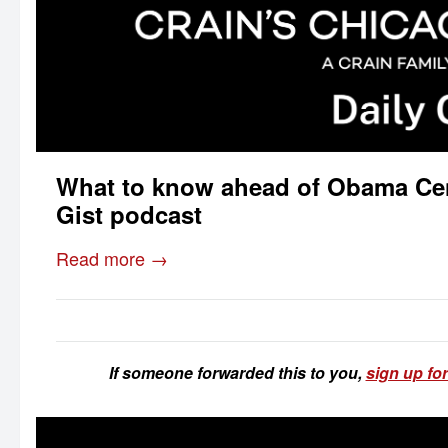
What to know ahead of Obama Cent
Gist podcast
Read more →
If someone forwarded this to you,
sign up for