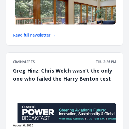
Read full newsletter →
CRAINALERTS
THU 3:26 PM
Greg Hinz: Chris Welch wasn’t the only
one who failed the Harry Benton test
͏ ‌ ͏ ‌ ͏ ‌ ͏ ‌ ͏ ‌ ͏ ‌ ͏ ‌ ͏ ‌ ͏ ‌ ͏ ‌ ͏ ‌ ͏ ‌ ͏ ‌ ͏ ‌ ͏ ‌ ͏ ‌ ͏ ‌ ͏ ‌ ͏ ‌ ͏ ‌ ͏ ‌ ͏ ‌ ͏ ‌ ͏ ‌ ͏ ‌ ͏ ‌ ͏ ‌ ͏ ‌ ͏ ‌ ͏ ‌ ͏ ‌ ͏ ‌ ͏ ‌ ͏ ‌ ͏ ‌ ͏ ‌ ͏ ‌ ͏ ‌ ͏ ‌ ͏ ‌ ͏ ‌ ͏ ‌ ͏ ‌ ͏ ‌ ͏ ‌
͏ ‌ ͏ ‌ ͏ ‌ ͏ ‌ ͏ ‌ ͏