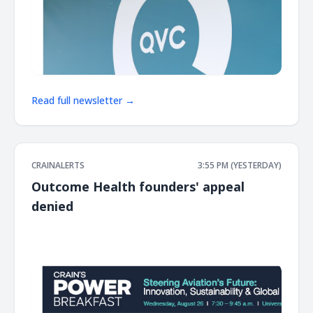
Read full newsletter →
CRAINALERTS
3:55 PM (YESTERDAY)
Outcome Health founders' appeal
denied
͏ ‌ ͏ ‌ ͏ ‌ ͏ ‌ ͏ ‌ ͏ ‌ ͏ ‌ ͏ ‌ ͏ ‌ ͏ ‌ ͏ ‌ ͏ ‌ ͏ ‌ ͏ ‌ ͏ ‌ ͏ ‌ ͏ ‌ ͏ ‌ ͏ ‌ ͏ ‌ ͏ ‌ ͏ ‌ ͏ ‌ ͏ ‌ ͏ ‌ ͏ ‌ ͏ ‌ ͏ ‌ ͏ ‌ ͏ ‌ ͏ ‌ ͏ ‌ ͏ ‌ ͏ ‌ ͏ ‌ ͏ ‌ ͏ ‌ ͏ ‌ ͏ ‌ ͏ ‌ ͏ ‌ ͏ ‌ ͏ ‌ ͏ ‌ ͏ ‌
͏ ‌ ͏ ‌ ͏ ‌ ͏ ‌ ͏ ‌ ͏