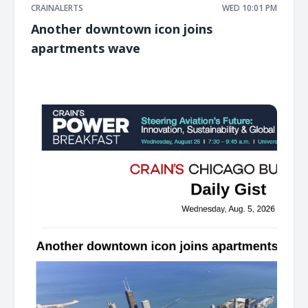
CRAINALERTS
WED 10:01 PM
Another downtown icon joins
apartments wave
͏ ‌ ͏ ‌ ͏ ‌ ͏ ‌ ͏ ‌ ͏ ‌ ͏ ‌ ͏ ‌ ͏ ‌ ͏ ‌ ͏ ‌ ͏ ‌ ͏ ‌ ͏ ‌ ͏ ‌ ͏ ‌ ͏ ‌ ͏ ‌ ͏ ‌ ͏ ‌ ͏ ‌ ͏ ‌ ͏ ‌ ͏ ‌ ͏ ‌ ͏ ‌ ͏ ‌ ͏ ‌ ͏ ‌ ͏ ‌ ͏ ‌ ͏ ‌ ͏ ‌ ͏ ‌ ͏ ‌ ͏ ‌ ͏ ‌ ͏ ‌ ͏ ‌ ͏ ‌ ͏ ‌ ͏ ‌ ͏ ‌ ͏ ‌ ͏ ‌
͏ ‌ ͏ ‌ ͏ ‌ ͏ ‌ ͏ ‌ ͏