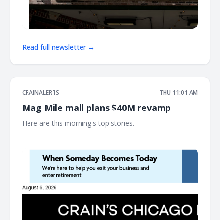
Read full newsletter →
CRAINALERTS
THU 11:01 AM
Mag Mile mall plans $40M revamp
Here are this morning's top stories. ͏ ‌ ͏ ‌ ͏ ‌ ͏ ‌ ͏ ‌ ͏ ‌ ͏ ‌ ͏ ‌ ͏ ‌ ͏ ‌ ͏ ‌ ͏ ‌ ͏ ‌ ͏ ‌ ͏ ‌ ͏ ‌
͏ ‌ ͏ ‌ ͏ ‌ ͏ ‌ ͏ ‌ ͏ ‌ ͏ ‌ ͏ ‌ ͏ ‌ ͏ ‌ ͏ ‌ ͏ ‌ ͏ ‌ ͏ ‌ ͏ ‌ ͏ ‌ ͏ ‌ ͏ ‌ ͏ ‌ ͏ ‌ ͏ ‌ ͏ ‌ ͏ ‌ ͏ ‌