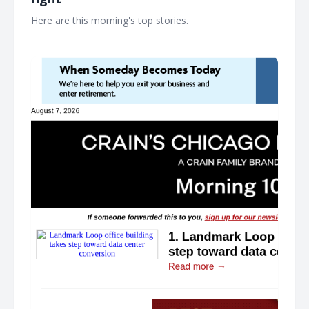
Here are this morning's top stories. ͏ ‌ ͏ ‌ ͏ ‌ ͏ ‌ ͏ ‌ ͏ ‌ ͏ ‌ ͏ ‌ ͏ ‌ ͏ ‌ ͏ ‌ ͏ ‌ ͏ ‌ ͏ ‌ ͏ ‌ ͏ ‌
͏ ‌ ͏ ‌ ͏ ‌ ͏ ‌ ͏ ‌ ͏ ‌ ͏ ‌ ͏ ‌ ͏ ‌ ͏ ‌ ͏ ‌ ͏ ‌ ͏ ‌ ͏ ‌ ͏ ‌ ͏ ‌ ͏ ‌ ͏ ‌ ͏ ‌ ͏ ‌ ͏ ‌ ͏ ‌ ͏ ‌ ͏ ‌