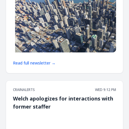
Read full newsletter →
CRAINALERTS
WED 9:12 PM
Welch apologizes for interactions with
former staffer
͏ ‌ ͏ ‌ ͏ ‌ ͏ ‌ ͏ ‌ ͏ ‌ ͏ ‌ ͏ ‌ ͏ ‌ ͏ ‌ ͏ ‌ ͏ ‌ ͏ ‌ ͏ ‌ ͏ ‌ ͏ ‌ ͏ ‌ ͏ ‌ ͏ ‌ ͏ ‌ ͏ ‌ ͏ ‌ ͏ ‌ ͏ ‌ ͏ ‌ ͏ ‌ ͏ ‌ ͏ ‌ ͏ ‌ ͏ ‌ ͏ ‌ ͏ ‌ ͏ ‌ ͏ ‌ ͏ ‌ ͏ ‌ ͏ ‌ ͏ ‌ ͏ ‌ ͏ ‌ ͏ ‌ ͏ ‌ ͏ ‌ ͏ ‌ ͏ ‌
͏ ‌ ͏ ‌ ͏ ‌ ͏ ‌ ͏ ‌ ͏