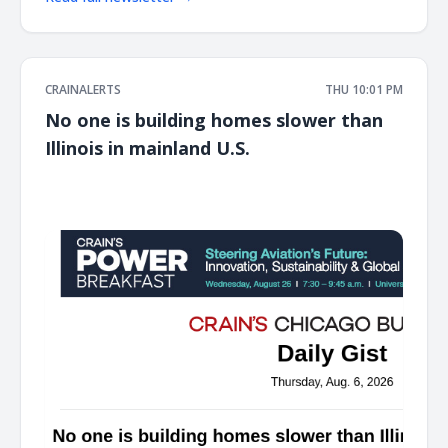
CRAINALERTS
THU 10:01 PM
No one is building homes slower than
Illinois in mainland U.S.
͏ ‌ ͏ ‌ ͏ ‌ ͏ ‌ ͏ ‌ ͏ ‌ ͏ ‌ ͏ ‌ ͏ ‌ ͏ ‌ ͏ ‌ ͏ ‌ ͏ ‌ ͏ ‌ ͏ ‌ ͏ ‌ ͏ ‌ ͏ ‌ ͏ ‌ ͏ ‌ ͏ ‌ ͏ ‌ ͏ ‌ ͏ ‌ ͏ ‌ ͏ ‌ ͏ ‌ ͏ ‌ ͏ ‌ ͏ ‌ ͏ ‌ ͏ ‌ ͏ ‌ ͏ ‌ ͏ ‌ ͏ ‌ ͏ ‌ ͏ ‌ ͏ ‌ ͏ ‌ ͏ ‌ ͏ ‌ ͏ ‌ ͏ ‌ ͏ ‌
͏ ‌ ͏ ‌ ͏ ‌ ͏ ‌ ͏ ‌ ͏