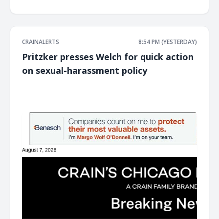
CRAINALERTS
8:54 PM (YESTERDAY)
Pritzker presses Welch for quick action
on sexual-harassment policy
͏ ‌ ͏ ‌ ͏ ‌ ͏ ‌ ͏ ‌ ͏ ‌ ͏ ‌ ͏ ‌ ͏ ‌ ͏ ‌ ͏ ‌ ͏ ‌ ͏ ‌ ͏ ‌ ͏ ‌ ͏ ‌ ͏ ‌ ͏ ‌ ͏ ‌ ͏ ‌ ͏ ‌ ͏ ‌ ͏ ‌ ͏ ‌ ͏ ‌ ͏ ‌ ͏ ‌ ͏ ‌ ͏ ‌ ͏ ‌ ͏ ‌ ͏ ‌ ͏ ‌ ͏ ‌ ͏ ‌ ͏ ‌ ͏ ‌ ͏ ‌ ͏ ‌ ͏ ‌ ͏ ‌ ͏ ‌ ͏ ‌ ͏ ‌ ͏ ‌
͏ ‌ ͏ ‌ ͏ ‌ ͏ ‌ ͏ ‌ ͏