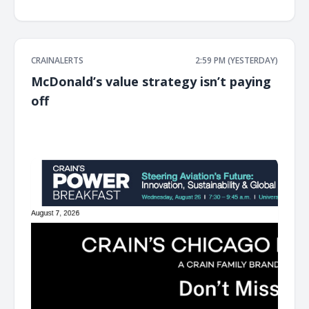
CRAINALERTS
2:59 PM (YESTERDAY)
McDonald’s value strategy isn’t paying
off
͏ ‌ ͏ ‌ ͏ ‌ ͏ ‌ ͏ ‌ ͏ ‌ ͏ ‌ ͏ ‌ ͏ ‌ ͏ ‌ ͏ ‌ ͏ ‌ ͏ ‌ ͏ ‌ ͏ ‌ ͏ ‌ ͏ ‌ ͏ ‌ ͏ ‌ ͏ ‌ ͏ ‌ ͏ ‌ ͏ ‌ ͏ ‌ ͏ ‌ ͏ ‌ ͏ ‌ ͏ ‌ ͏ ‌ ͏ ‌ ͏ ‌ ͏ ‌ ͏ ‌ ͏ ‌ ͏ ‌ ͏ ‌ ͏ ‌ ͏ ‌ ͏ ‌ ͏ ‌ ͏ ‌ ͏ ‌ ͏ ‌ ͏ ‌ ͏ ‌
͏ ‌ ͏ ‌ ͏ ‌ ͏ ‌ ͏ ‌ ͏