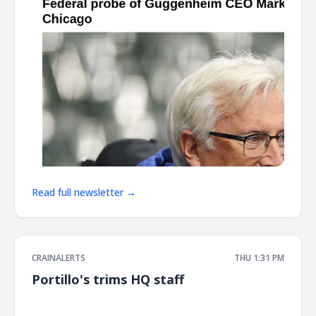
Read full newsletter →
CRAINALERTS
THU 1:31 PM
Portillo's trims HQ staff
͏ ‌ ͏ ‌ ͏ ‌ ͏ ‌ ͏ ‌ ͏ ‌ ͏ ‌ ͏ ‌ ͏ ‌ ͏ ‌ ͏ ‌ ͏ ‌ ͏ ‌ ͏ ‌ ͏ ‌ ͏ ‌ ͏ ‌ ͏ ‌ ͏ ‌ ͏ ‌ ͏ ‌ ͏ ‌ ͏ ‌ ͏ ‌ ͏ ‌ ͏ ‌ ͏ ‌ ͏ ‌ ͏ ‌ ͏ ‌ ͏ ‌ ͏ ‌ ͏ ‌ ͏ ‌ ͏ ‌ ͏ ‌ ͏ ‌ ͏ ‌ ͏ ‌ ͏ ‌ ͏ ‌ ͏ ‌ ͏ ‌ ͏ ‌ ͏ ‌
͏ ‌ ͏ ‌ ͏ ‌ ͏ ‌ ͏ ‌ ͏