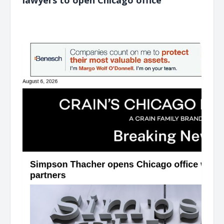
͏ ‌ ͏ ‌ ͏ ‌ ͏ ‌ ͏ ‌ ͏ ‌ ͏ ‌ ͏ ‌ ͏ ‌ ͏ ‌ ͏ ‌ ͏ ‌ ͏ ‌ ͏ ‌ ͏ ‌ ͏ ‌ ͏ ‌ ͏ ‌ ͏ ‌ ͏ ‌ ͏ ‌ ͏ ‌ ͏ ‌ ͏ ‌ ͏ ‌ ͏ ‌ ͏ ‌ ͏ ‌ ͏ ‌ ͏ ‌ ͏ ‌ ͏ ‌ ͏ ‌ ͏ ‌ ͏ ‌ ͏ ‌ ͏ ‌ ͏ ‌ ͏ ‌ ͏ ‌ ͏ ‌ ͏ ‌ ͏ ‌ ͏ ‌ ͏ ‌
͏ ‌ ͏ ‌ ͏ ‌ ͏ ‌ ͏ ‌ ͏