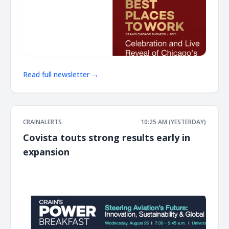
Read full newsletter →
CRAINALERTS
10:25 AM (YESTERDAY)
Covista touts strong results early in
expansion
͏ ‌ ͏ ‌ ͏ ‌ ͏ ‌ ͏ ‌ ͏ ‌ ͏ ‌ ͏ ‌ ͏ ‌ ͏ ‌ ͏ ‌ ͏ ‌ ͏ ‌ ͏ ‌ ͏ ‌ ͏ ‌ ͏ ‌ ͏ ‌ ͏ ‌ ͏ ‌ ͏ ‌ ͏ ‌ ͏ ‌ ͏ ‌ ͏ ‌ ͏ ‌ ͏ ‌ ͏ ‌ ͏ ‌ ͏ ‌ ͏ ‌ ͏ ‌ ͏ ‌ ͏ ‌ ͏ ‌ ͏ ‌ ͏ ‌ ͏ ‌ ͏ ‌ ͏ ‌ ͏ ‌ ͏ ‌ ͏ ‌ ͏ ‌ ͏ ‌
͏ ‌ ͏ ‌ ͏ ‌ ͏ ‌ ͏ ‌ ͏