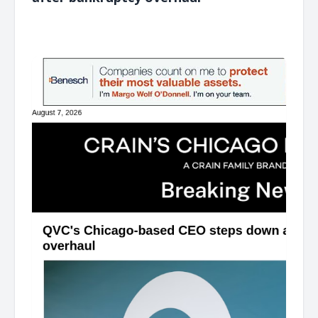
͏ ‌ ͏ ‌ ͏ ‌ ͏ ‌ ͏ ‌ ͏ ‌ ͏ ‌ ͏ ‌ ͏ ‌ ͏ ‌ ͏ ‌ ͏ ‌ ͏ ‌ ͏ ‌ ͏ ‌ ͏ ‌ ͏ ‌ ͏ ‌ ͏ ‌ ͏ ‌ ͏ ‌ ͏ ‌ ͏ ‌ ͏ ‌ ͏ ‌ ͏ ‌ ͏ ‌ ͏ ‌ ͏ ‌ ͏ ‌ ͏ ‌ ͏ ‌ ͏ ‌ ͏ ‌ ͏ ‌ ͏ ‌ ͏ ‌ ͏ ‌ ͏ ‌ ͏ ‌ ͏ ‌ ͏ ‌ ͏ ‌ ͏ ‌ ͏ ‌
͏ ‌ ͏ ‌ ͏ ‌ ͏ ‌ ͏ ‌ ͏