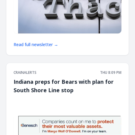
Read full newsletter →
CRAINALERTS
THU 8:09 PM
Indiana preps for Bears with plan for
South Shore Line stop
͏ ‌ ͏ ‌ ͏ ‌ ͏ ‌ ͏ ‌ ͏ ‌ ͏ ‌ ͏ ‌ ͏ ‌ ͏ ‌ ͏ ‌ ͏ ‌ ͏ ‌ ͏ ‌ ͏ ‌ ͏ ‌ ͏ ‌ ͏ ‌ ͏ ‌ ͏ ‌ ͏ ‌ ͏ ‌ ͏ ‌ ͏ ‌ ͏ ‌ ͏ ‌ ͏ ‌ ͏ ‌ ͏ ‌ ͏ ‌ ͏ ‌ ͏ ‌ ͏ ‌ ͏ ‌ ͏ ‌ ͏ ‌ ͏ ‌ ͏ ‌ ͏ ‌ ͏ ‌ ͏ ‌ ͏ ‌ ͏ ‌ ͏ ‌ ͏ ‌
͏ ‌ ͏ ‌ ͏ ‌ ͏ ‌ ͏ ‌ ͏