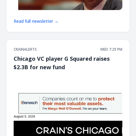
Read full newsletter →
CRAINALERTS
WED 7:29 PM
Chicago VC player G Squared raises
$2.3B for new fund
͏ ‌ ͏ ‌ ͏ ‌ ͏ ‌ ͏ ‌ ͏ ‌ ͏ ‌ ͏ ‌ ͏ ‌ ͏ ‌ ͏ ‌ ͏ ‌ ͏ ‌ ͏ ‌ ͏ ‌ ͏ ‌ ͏ ‌ ͏ ‌ ͏ ‌ ͏ ‌ ͏ ‌ ͏ ‌ ͏ ‌ ͏ ‌ ͏ ‌ ͏ ‌ ͏ ‌ ͏ ‌ ͏ ‌ ͏ ‌ ͏ ‌ ͏ ‌ ͏ ‌ ͏ ‌ ͏ ‌ ͏ ‌ ͏ ‌ ͏ ‌ ͏ ‌ ͏ ‌ ͏ ‌ ͏ ‌ ͏ ‌ ͏ ‌ ͏ ‌
͏ ‌ ͏ ‌ ͏ ‌ ͏ ‌ ͏ ‌ ͏