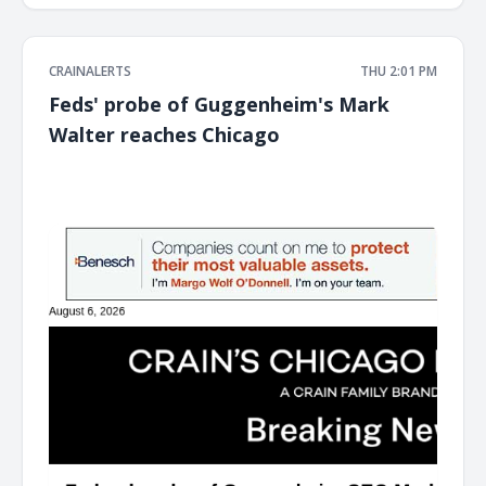
CRAINALERTS
THU 2:01 PM
Feds' probe of Guggenheim's Mark
Walter reaches Chicago
͏ ‌ ͏ ‌ ͏ ‌ ͏ ‌ ͏ ‌ ͏ ‌ ͏ ‌ ͏ ‌ ͏ ‌ ͏ ‌ ͏ ‌ ͏ ‌ ͏ ‌ ͏ ‌ ͏ ‌ ͏ ‌ ͏ ‌ ͏ ‌ ͏ ‌ ͏ ‌ ͏ ‌ ͏ ‌ ͏ ‌ ͏ ‌ ͏ ‌ ͏ ‌ ͏ ‌ ͏ ‌ ͏ ‌ ͏ ‌ ͏ ‌ ͏ ‌ ͏ ‌ ͏ ‌ ͏ ‌ ͏ ‌ ͏ ‌ ͏ ‌ ͏ ‌ ͏ ‌ ͏ ‌ ͏ ‌ ͏ ‌ ͏ ‌ ͏ ‌
͏ ‌ ͏ ‌ ͏ ‌ ͏ ‌ ͏ ‌ ͏