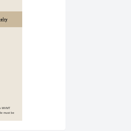
elry
 to MVMT
ode must be