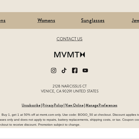
ns
Womens
Sunglasses
Jew
CONTACT US
2128 NARCISSUS CT
VENICE, CA 90291 UNITED STATES
Unsubscribe
|
Privacy Policy
|
View Online
|
Manage Preferences
Buy 1, get 1 at 50% off at mvmt.com only. Use code: BOGO_50 at checkout. Discount applies
ases only and does not apply to repairs, battery replacements, shipping costs, or tax. Coupon c
ckout to receive discount. Promotion subject to change.