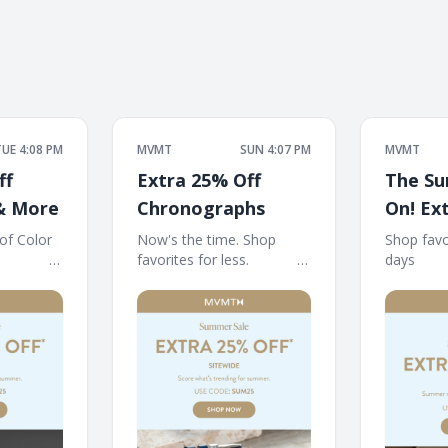
TUE 4:08 PM
MVMT
SUN 4:07 PM
MVMT
ff
Extra 25% Off
The Su
 & More
Chronographs
On! Ex
 Color ‌ ‌
Now's the time. Shop
Shop favo
‌ ‌ ‌ ‌ ‌ ‌ ‌ ‌ ‌ ‌ ‌ ‌ ‌ ‌ ‌ ‌
favorites for less. ‌ ‌ ‌ ‌ ‌ ‌ ‌ ‌ ‌ ‌ ‌ ‌ ‌ ‌ ‌
days ‌ ‌ ‌ ‌ ‌ ‌ ‌ ‌ ‌ ‌ ‌ 
‌ ‌ ‌ ‌ ‌ ‌ ‌ ‌ ‌ ‌ ‌ ‌ ‌ ‌
‌ ‌ ‌ ‌ ‌ ‌ ‌ ‌ ‌ ‌ ‌ ‌ ‌ ‌ ‌ ‌ ‌ ‌ ‌ ‌ ‌ ‌ ‌ ‌ ‌ ‌ ‌ ‌ ‌ ‌ ‌ ‌ ‌ ‌ ‌ ‌ ‌ ‌ ‌ ‌ ‌ ‌ ‌ ‌
‌ ‌ ‌ ‌ ‌ ‌ ‌ ‌ ‌ ‌ ‌ ‌ ‌ ‌ ‌ ‌
‌ ‌ ‌ ‌ ‌ ‌ ‌ ‌ ‌ ‌ ‌ ‌ ‌ ‌ ‌ ‌ ‌ ‌ ‌
‌ ‌ ‌ ‌ ‌