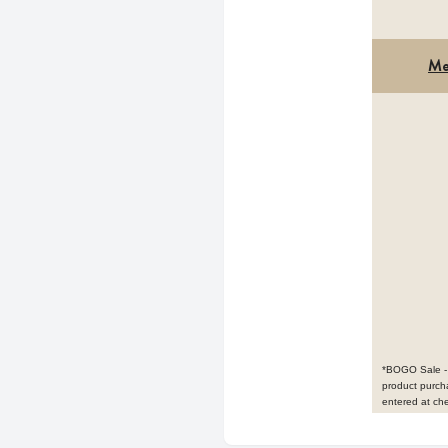
Me
*BOGO Sale - 
product purch
entered at che