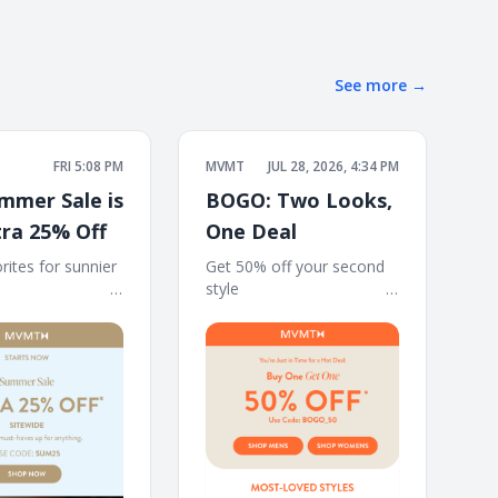
See more
→
FRI 5:08 PM
MVMT
JUL 28, 2026, 4:34 PM
mmer Sale is
BOGO: Two Looks,
tra 25% Off
One Deal
rites for sunnier
Get 50% off your second
‌ ‌ ‌ ‌ ‌ ‌ ‌ ‌ ‌ ‌ ‌ ‌ ‌ ‌ ‌ ‌ ‌ ‌ ‌ ‌ ‌ ‌ ‌ ‌ ‌
style ‌ ‌ ‌ ‌ ‌ ‌ ‌ ‌ ‌ ‌ ‌ ‌ ‌ ‌ ‌ ‌ ‌ ‌ ‌ ‌ ‌ ‌ ‌ ‌ ‌ ‌ ‌ ‌ ‌ ‌ ‌ ‌ ‌ ‌ ‌ ‌
 ‌ ‌ ‌ ‌ ‌ ‌ ‌ ‌ ‌ ‌ ‌ ‌ ‌ ‌ ‌ ‌ ‌ ‌ ‌ ‌ ‌ ‌ ‌ ‌ ‌ ‌ ‌ ‌
‌ ‌ ‌ ‌ ‌ ‌ ‌ ‌ ‌ ‌ ‌ ‌ ‌ ‌ ‌ ‌ ‌ ‌ ‌ ‌ ‌ ‌ ‌ ‌ ‌ ‌ ‌ ‌ ‌ ‌ ‌ ‌ ‌ ‌ ‌ ‌ ‌ ‌ ‌ ‌ ‌ ‌ ‌ ‌
‌ ‌ ‌ ‌ ‌ ‌